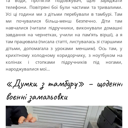
та води, протягли подовжувач, щоб заряджати
телефони. Повітряні бої були частими та тривалими.
Усі ці години ми з дітьми перебували в тамбурі. Там
ми почувалися більш-менш безпечно. Діти там
навчалися (читали підручники, виконували домашні
завдання на чернетках, учили на пам’ять вірші), а я
там працювала (писала статті, листувалась зі старшими
дітьми, допомагала з уроками меншим). Ось там, у
крихітному холодному коридорчику, з ноутбуком на
колінах і стопками підручників під ногами,
народжувалися мої…
«Думки з тамбуру» – щоденні
воєнні замальовки