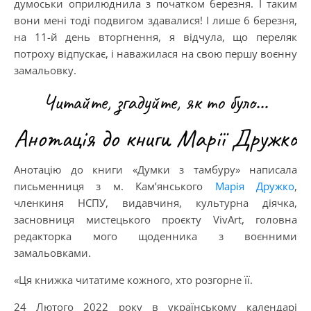
думоськи оприлюднила з початком березня. І таким
вони мені тоді подвигом здавалися! І лише 6 березня,
на 11-й день вторгнення, я відчула, що переляк
потроху відпускає, і наважилася на свою першу воєнну
замальовку.
Читайте, згадуйте, як то було…
Анотація до книги Марії Дружко
Анотацію до книги «Думки з тамбуру» написала
письменниця з м. Кам’янського
Марія Дружко
,
членкиня НСПУ, видавчиня, культурна діячка,
засновниця мистецького проєкту VivArt, головна
редакторка мого щоденника з воєнними
замальовками.
«Ця книжка читатиме кожного, хто розгорне її.
24 Лютого 2022 року в українському календарі