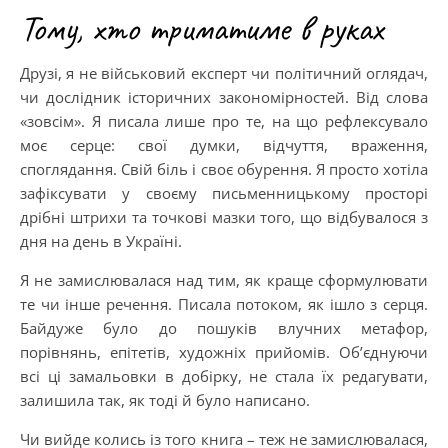
Тому, хто триматиме в руках
Друзі, я не військовий експерт чи політичний оглядач,
чи дослідник історичних закономірностей. Від слова
«зовсім». Я писала лише про те, на що рефлексувало
моє серце: свої думки, відчуття, враження,
споглядання. Свій біль і своє обурення. Я просто хотіла
зафіксувати у своєму письменницькому просторі
дрібні штрихи та точкові мазки того, що відбувалося з
дня на день в Україні.
Я не замислювалася над тим, як краще сформулювати
те чи інше речення. Писала потоком, як ішло з серця.
Байдуже було до пошуків влучних метафор,
порівнянь, епітетів, художніх прийомів. Об’єднуючи
всі ці замальовки в добірку, не стала їх редагувати,
залишила так, як тоді й було написано.
Чи вийде колись із того книга – теж не замислювалася,