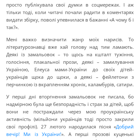
просто публікувала свої думки в соцмережах. І аж
тільки тоді, коли читачі почали радити в коментарях
видати збірку, поволі упевнилася в бажанні «А чому б і
так?».
Мені важко визначити жанр моїх нарисів. То
літературознавці вже хай голову над тим ламають.
Деякі із замальовок – то щось на кшталт тужіння,
голосіння, плакальної прози, деякі – замилування
Україною, Елеуса мами-України до своїх дітей-
українців щока до щоки, а деякі – фейлетони з
перчинкою із вкрапленням хронік, каламбурів, сатири.
У перші дні вторгнення замальовок не писала, бо
надмірною була ще безпорадність і страх за дітей, щоб
вони не постраждали через мою проукраїнську
активність (мільйони українців тоді просто закрили
свої профілі). 27 лютого народилася пісня «
Добрий
вечір! Ми із України!
». А перші прозові куценькі