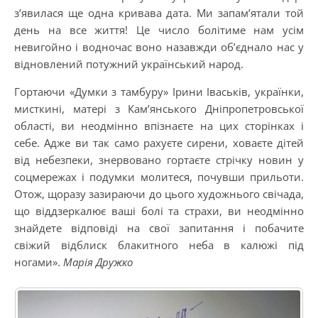
з’явилася ще одна кривава дата. Ми запам’ятали той
день на все життя! Це число болітиме нам усім
невигойно і водночас воно назавжди об’єднало нас у
відновлений потужний український народ.
Гортаючи «Думки з тамбуру» Ірини Іваськів, українки,
мисткині, матері з Кам’янського Дніпропетровської
області, ви неодмінно впізнаєте на цих сторінках і
себе. Адже ви так само рахуєте сирени, ховаєте дітей
від небезпеки, знервовано гортаєте стрічку новин у
соцмережах і подумки молитеся, почувши прильоти.
Отож, щоразу зазираючи до цього художнього свічада,
що віддзеркалює ваші болі та страхи, ви неодмінно
знайдете відповіді на свої запитання і побачите
свіжий відблиск блакитного неба в калюжі під
ногами».
Марія Дружко