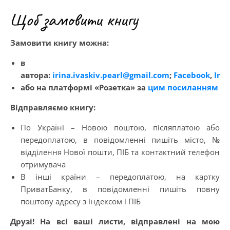
Щоб замовити книгу
Замовити книгу можна:
в
автора:
irina.ivaskiv.pearl@gmail.com
;
Facebook
,
Ins
або на платформі «Розетка» за
цим посиланням
Відправляємо книгу:
По Україні – Новою поштою, післяплатою або
передоплатою, в повідомленні пишіть місто, №
відділення Нової пошти, ПІБ та контактний телефон
отримувача
В інші країни – передоплатою, на картку
ПриватБанку, в повідомленні пишіть повну
поштову адресу з індексом і ПІБ
Друзі! На всі ваші листи, відправлені на мою