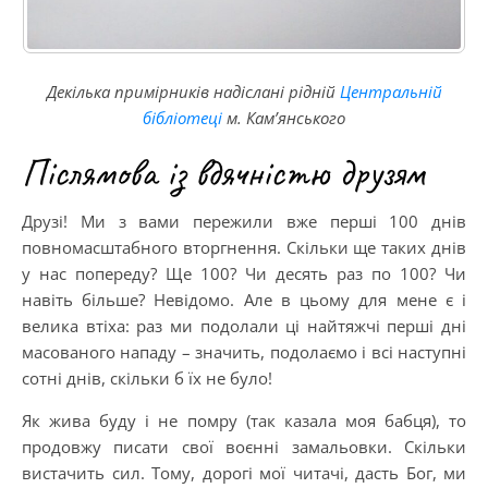
Декілька примірників надіслані рідній
Центральній
бібліотеці
м. Кам’янського
Післямова із вдячністю друзям
Друзі! Ми з вами пережили вже перші 100 днів
повномасштабного вторгнення. Скільки ще таких днів
у нас попереду? Ще 100? Чи десять раз по 100? Чи
навіть більше? Невідомо. Але в цьому для мене є і
велика втіха: раз ми подолали ці найтяжчі перші дні
масованого нападу – значить, подолаємо і всі наступні
сотні днів, скільки б їх не було!
Як жива буду і не помру (так казала моя бабця), то
продовжу писати свої воєнні замальовки. Скільки
вистачить сил. Тому, дорогі мої читачі, дасть Бог, ми