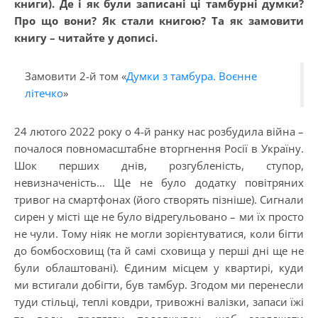
книги). Де і як були записані ці тамбурні думки?
Про що вони? Як стали книгою? Та як замовити
книгу – читайте у дописі.
Замовити 2-й том «
Думки з тамбура. Воєнне
літечко
»
24 лютого 2022 року о 4-й ранку нас розбудила війна –
почалося повномасштабне вторгнення Росії в Україну.
Шок перших днів, розгубленість, ступор,
невизначеність… Ще не було додатку повітряних
тривог на смартфонах (його створять пізніше). Сигнали
сирен у місті ще не було відрегульовано – ми їх просто
не чули. Тому ніяк не могли зорієнтуватися, коли бігти
до бомбосховищ (та й самі сховища у перші дні ще не
були облаштовані). Єдиним місцем у квартирі, куди
ми встигали добігти, був тамбур. Згодом ми перенесли
туди стільці, теплі ковдри, тривожні валізки, запаси їжі