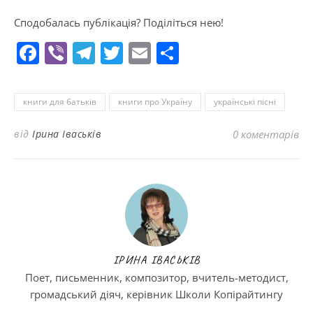
Сподобалась публікація? Поділіться нею!
Facebook
Viber
Telegram
Twitter
Email
Поділитися
книги для батьків
книги про Україну
українські пісні
від
Ірина Іваськів
0 коментарів
ІРИНА ІВАСЬКІВ
Поет, письменник, композитор, вчитель-методист,
громадський діяч, керівник Школи Копірайтингу