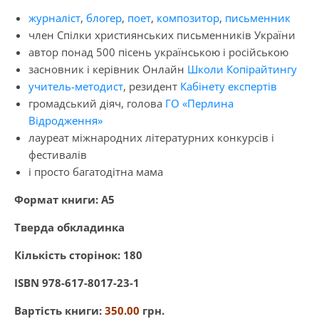
журналіст
,
блогер
,
поет
,
композитор
,
письменник
член Спілки християнських письменників України
автор понад 500 пісень українською і російською
засновник і керівник Онлайн
Школи Копірайтингу
учитель-методист
, резидент
Кабінету експертів
громадський діяч, голова
ГО «Перлина
Відродження»
лауреат міжнародних літературних конкурсів і
фестивалів
і просто багатодітна мама
Формат книги: А5
Т
верда обкладинка
Кількість сторінок: 180
ISBN 978-617-8017-23-1
Вартість книги:
350.00
грн.