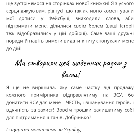
ще зустрінемося на сторінках нової книжки! Я з усього
серця дякую вам, ріднусі, що так активно коментували
мої дописи у Фейсбуці, знаходили слова, аби
підтримати мене, ділилися своїм болем (ваші історії
теж відобразились у цій добірці). Саме ваші дружні
поради й навіть вимоги видати книгу спонукали мене
до дій!
Ми створили цей щоденник разом з
вами!
Я ще не вирішила, яку саме частку від продажу
кожного примірника відправлятиму на ЗСУ, бо
донатити ЗСУ для мене – ЧЕСТЬ, і вшанування героїв, і
вдячність за захист! Зовсім трошки залишатиму собі
для підтримання штанів. Добрінько?
Із щирими молитвами за Україну,